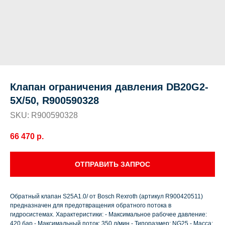
Клапан ограничения давления DB20G2-
5X/50, R900590328
SKU:
R900590328
66 470
р.
ОТПРАВИТЬ ЗАПРОС
Обратный клапан S25A1.0/ от Bosch Rexroth (артикул R900420511)
предназначен для предотвращения обратного потока в
гидросистемах. Характеристики: - Максимальное рабочее давление:
420 бар - Максимальный поток: 350 л/мин - Типоразмер: NG25 - Масса: