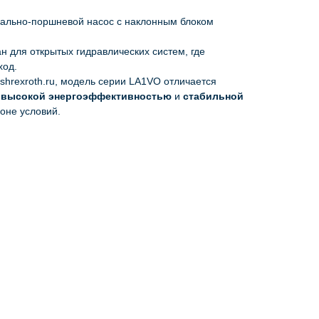
сиально-поршневой насос с наклонным блоком
ан для открытых гидравлических систем, где
ход.
oshrexroth.ru, модель серии LA1VO отличается
,
высокой энергоэффективностью
и
стабильной
оне условий.