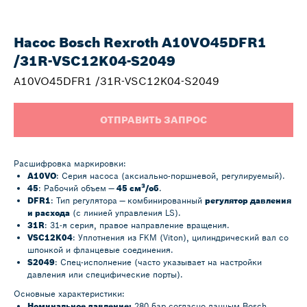
Насос Bosch Rexroth A10VO45DFR1
/31R-VSC12K04-S2049
A10VO45DFR1 /31R-VSC12K04-S2049
ОТПРАВИТЬ ЗАПРОС
Расшифровка маркировки:
A10VO
: Серия насоса (аксиально-поршневой, регулируемый).
45
: Рабочий объем —
45 см³/об
.
DFR1
: Тип регулятора — комбинированный
регулятор давления
и расхода
(с линией управления LS).
31R
: 31-я серия, правое направление вращения.
VSC12K04
: Уплотнения из FKM (Viton), цилиндрический вал со
шпонкой и фланцевые соединения.
S2049
: Спец-исполнение (часто указывает на настройки
давления или специфические порты).
Основные характеристики:
Номинальное давление:
280 бар согласно данным Bosch